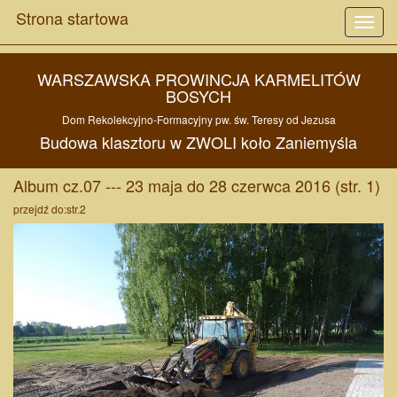
Strona startowa
Toggl
navig
WARSZAWSKA PROWINCJA KARMELITÓW
BOSYCH
Dom Rekolekcyjno-Formacyjny pw. św. Teresy od Jezusa
Budowa
klasztoru w
ZWOLI
koło
Zaniemyśla
Album cz.07 --- 23 maja do 28 czerwca 2016 (str. 1)
przejdź do:
str.2