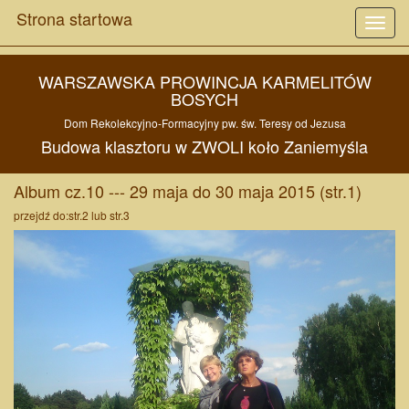
Strona startowa
Toggl
navig
WARSZAWSKA PROWINCJA KARMELITÓW
BOSYCH
Dom Rekolekcyjno-Formacyjny pw. św. Teresy od Jezusa
Budowa
klasztoru w
ZWOLI
koło
Zaniemyśla
Album cz.10 --- 29 maja do 30 maja 2015 (str.1)
przejdź do:
str.2
lub
str.3