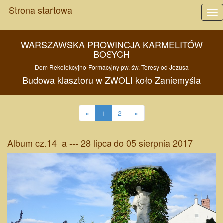
Strona startowa
Tog
nav
WARSZAWSKA PROWINCJA KARMELITÓW
BOSYCH
Dom Rekolekcyjno-Formacyjny pw.
św. Teresy od Jezusa
Budowa
klasztoru w
ZWOLI
koło
Zaniemyśla
«
1
2
»
Album cz.14_a --- 28 lipca do 05 sierpnia 2017