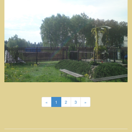
«
1
2
3
»