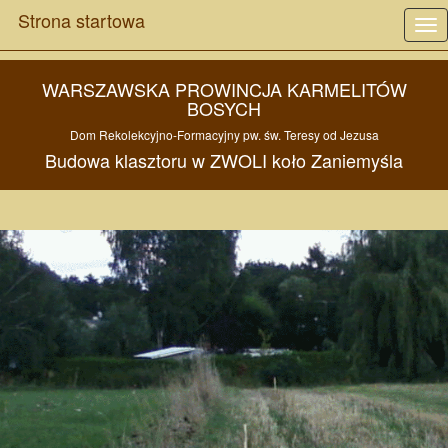
Strona startowa
Tog
nav
WARSZAWSKA PROWINCJA KARMELITÓW
BOSYCH
Dom Rekolekcyjno-Formacyjny pw.
św. Teresy od Jezusa
Budowa
klasztoru w
ZWOLI
koło
Zaniemyśla