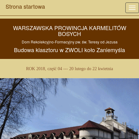
Strona startowa
Tog
nav
WARSZAWSKA PROWINCJA KARMELITÓW
BOSYCH
Dom Rekolekcyjno-Formacyjny pw.
św. Teresy od Jezusa
Budowa
klasztoru w
ZWOLI
koło
Zaniemyśla
ROK 2018, część 04 --- 20 lutego do 22 kwietnia