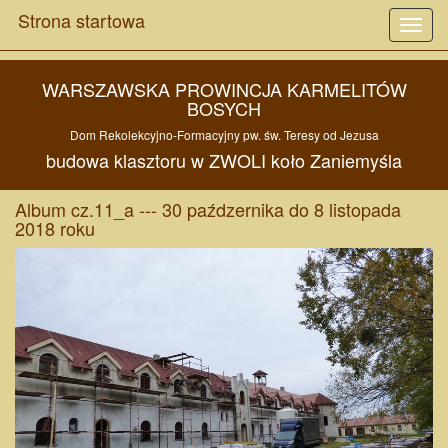
Strona startowa
Toggl
navig
WARSZAWSKA PROWINCJA KARMELITÓW
BOSYCH
Dom Rekolekcyjno-Formacyjny pw.
św. Teresy od Jezusa
budowa
klasztoru w
ZWOLI
koło
Zaniemyśla
Album cz.11_a --- 30 paźdzernika do 8 listopada
2018 roku