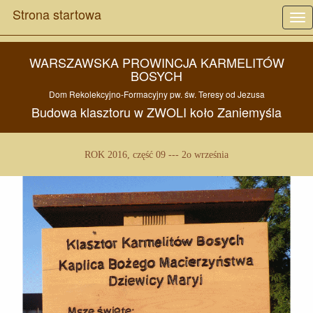
Strona startowa
Tog
nav
WARSZAWSKA PROWINCJA KARMELITÓW
BOSYCH
Dom Rekolekcyjno-Formacyjny pw.
św. Teresy od Jezusa
Budowa
klasztoru w
ZWOLI
koło
Zaniemyśla
ROK 2016, część 09 --- 2o września