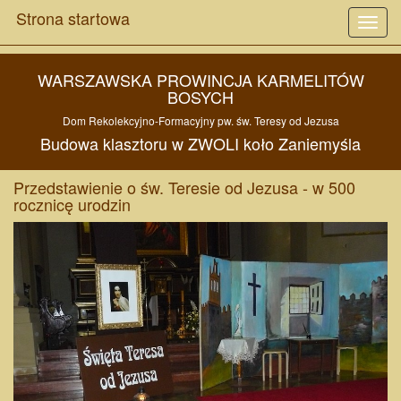
Strona startowa
Toggl
navig
WARSZAWSKA PROWINCJA KARMELITÓW
BOSYCH
Dom Rekolekcyjno-Formacyjny pw. św. Teresy od Jezusa
Budowa klasztoru w
ZWOLI
koło
Zaniemyśla
Przedstawienie o św. Teresie od Jezusa - w 500
rocznicę urodzin